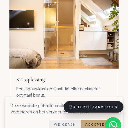
Kastoplossing
Een inbouwkast op maat die elke centimeter
optimaal benut.
Materialen:
Duurzame materialen
Deze website gebruikt cookies om uw ervaring te
OFFERTE AANVRAGEN
Stijl:
Stijlvol praktisch
verbeteren en het verkeer te analyseren.
Doorlooptijd:
5 weken
Woningtype:
Woning
WEIGEREN
ACCEPTEREN