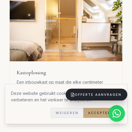
Kastoplossing
Een inbouwkast op maat die elke centimeter
optimaal benut.
Deze website gebruikt cookies om uw ervaring te
OFFERTE AANVRAGEN
Materialen:
Duurzame materialen
verbeteren en het verkeer te analyseren.
Stijl:
Stijlvol praktisch
Doorlooptijd:
5 weken
WEIGEREN
ACCEPTEREN
Woningtype:
Woning