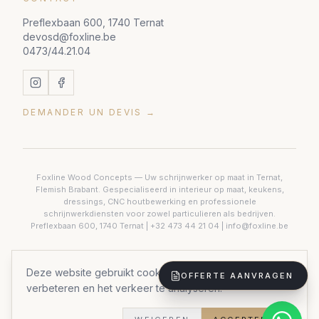
Preflexbaan 600, 1740 Ternat
devosd@foxline.be
0473/44.21.04
DEMANDER UN DEVIS →
Foxline Wood Concepts — Uw schrijnwerker op maat in Ternat,
Flemish Brabant. Gespecialiseerd in interieur op maat, keukens,
dressings, CNC houtbewerking en professionele
schrijnwerkdiensten voor zowel particulieren als bedrijven.
Preflexbaan 600, 1740 Ternat |
+32 473 44 21 04
|
info@foxline.be
Deze website gebruikt cookies om uw ervaring te
OFFERTE AANVRAGEN
© {year} Foxline Wood Concepts. Tous droits réservés.
verbeteren en het verkeer te analyseren.
Website door
Forti8.io
Politique de confidentialité
Conditions générales