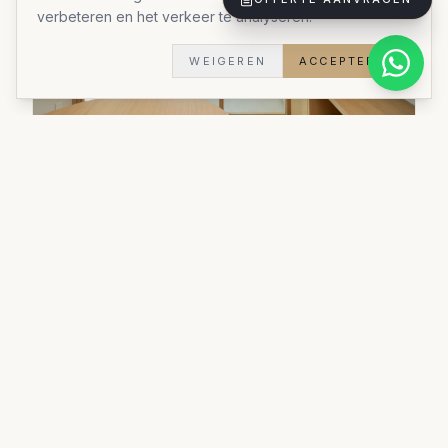
verbeteren en het verkeer te analyseren.
WEIGEREN
ACCEPTEREN
Kastoplossing
Een inbouwkast op maat die elke centimeter
optimaal benut.
Materialen:
Duurzame materialen
Stijl:
Stijlvol praktisch
Doorlooptijd:
5 weken
Woningtype:
Woning
Bekijk al onze realisaties