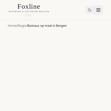
Foxline
INTERIOR & EXTERIOR DESIGN
FWC
Home
/
Regio
/
Bureaus op maat
in
Bergen