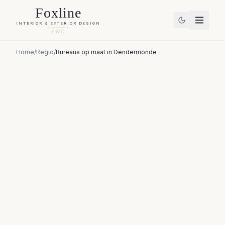
Foxline
INTERIOR & EXTERIOR DESIGN
FWC
Home
/
Regio
/
Bureaus op maat
in
Dendermonde