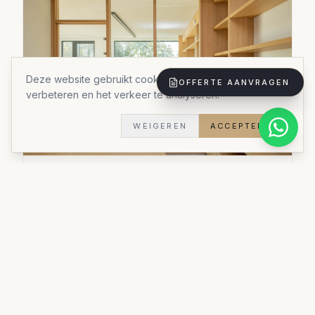
Deze website gebruikt cookies om uw ervaring te
OFFERTE AANVRAGEN
verbeteren en het verkeer te analyseren.
WEIGEREN
ACCEPTEREN
Kastoplossing
Een inbouwkast op maat die elke centimeter
optimaal benut.
Materialen:
Duurzame materialen
Stijl:
Stijlvol praktisch
Doorlooptijd:
5 weken
Woningtype:
Woning