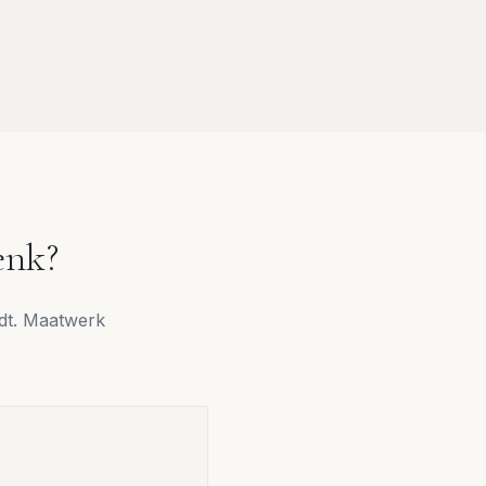
enk
?
udt. Maatwerk