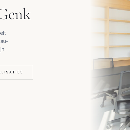
Genk
eit
eau-
jn.
ALISATIES