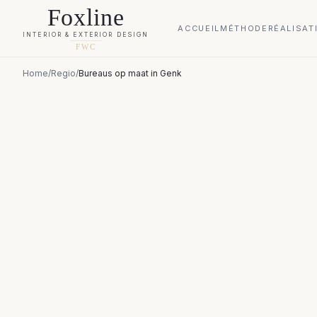
Foxline
ACCUEIL
MÉTHODE
RÉALISAT
INTERIOR & EXTERIOR DESIGN
FWC
Home
/
Regio
/
Bureaus op maat
in
Genk