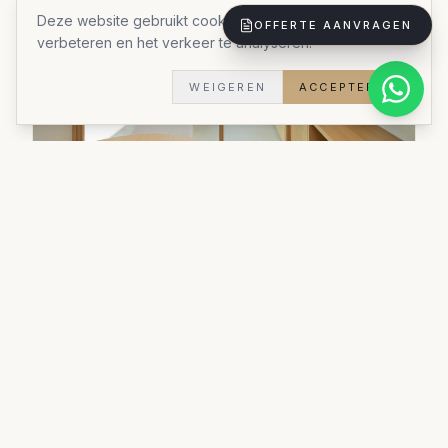
Deze website gebruikt cookies om uw ervaring te
OFFERTE AANVRAGEN
verbeteren en het verkeer te analyseren.
WEIGEREN
ACCEPTEREN
Kastoplossing
Een inbouwkast op maat die elke centimeter
optimaal benut.
Materialen:
Duurzame materialen
Stijl:
Stijlvol praktisch
Doorlooptijd:
5 weken
Woningtype:
Woning
Bekijk al onze realisaties