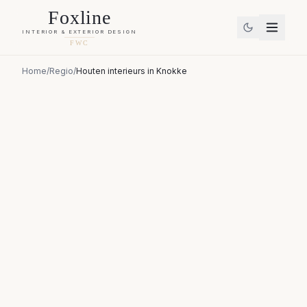
Foxline
INTERIOR & EXTERIOR DESIGN
FWC
Home
/
Regio
/
Houten interieurs
in
Knokke