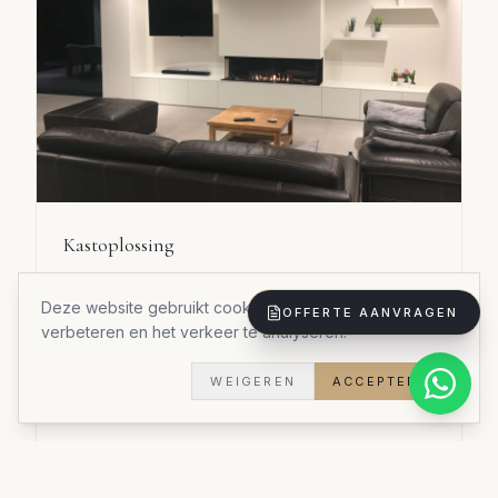
Kastoplossing
Een inbouwkast op maat die elke centimeter
optimaal benut.
Deze website gebruikt cookies om uw ervaring te
OFFERTE AANVRAGEN
verbeteren en het verkeer te analyseren.
Materialen:
Duurzame materialen
Stijl:
Stijlvol praktisch
WEIGEREN
ACCEPTEREN
Doorlooptijd:
5 weken
Woningtype:
Woning
Bekijk al onze realisaties