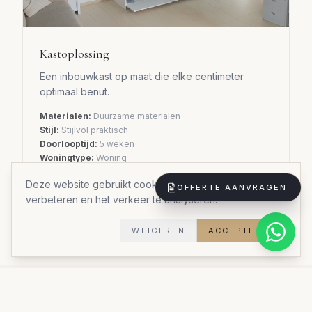
Kastoplossing
Een inbouwkast op maat die elke centimeter
optimaal benut.
Materialen:
Duurzame materialen
Stijl:
Stijlvol praktisch
Doorlooptijd:
5 weken
Woningtype:
Woning
Deze website gebruikt cookies om uw ervaring te
OFFERTE AANVRAGEN
verbeteren en het verkeer te analyseren.
Bekijk al onze realisaties
WEIGEREN
ACCEPTEREN