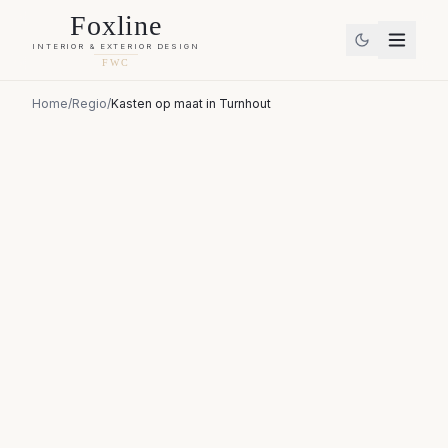
Foxline
INTERIOR & EXTERIOR DESIGN
FWC
Home
/
Regio
/
Kasten op maat
in
Turnhout