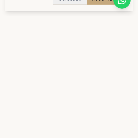
Kastoplossing
Een inbouwkast op maat die elke centimeter
optimaal benut.
Materialen:
Duurzame materialen
Stijl:
Stijlvol praktisch
Doorlooptijd:
5 weken
Woningtype:
Woning
Bekijk al onze realisaties
INVESTERING