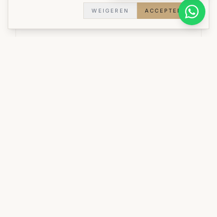
WEIGEREN
ACCEPTEREN
Kastoplossing
Een inbouwkast op maat die elke centimeter
optimaal benut.
Materialen:
Duurzame materialen
Stijl:
Stijlvol praktisch
Doorlooptijd:
5 weken
Woningtype:
Woning
Bekijk al onze realisaties