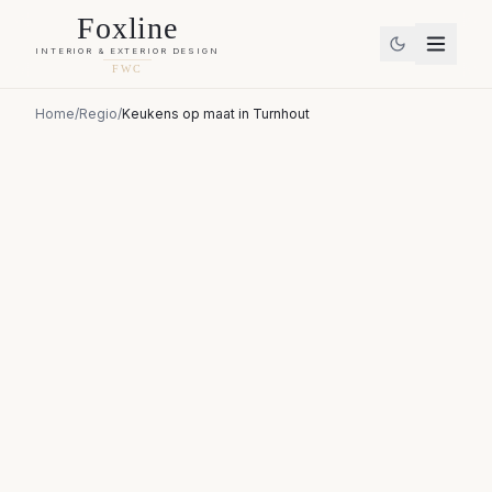
Foxline
INTERIOR & EXTERIOR DESIGN
FWC
Home
/
Regio
/
Keukens op maat
in
Turnhout