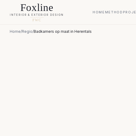
Foxline
HOME
METHOD
PROJ
INTERIOR & EXTERIOR DESIGN
FWC
Home
/
Regio
/
Badkamers op maat
in
Herentals