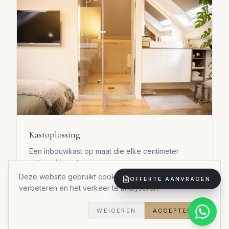
Kastoplossing
Een inbouwkast op maat die elke centimeter
optimaal benut.
Deze website gebruikt cookies om uw ervaring te
OFFERTE AANVRAGEN
Materialen:
Duurzame materialen
verbeteren en het verkeer te analyseren.
Stijl:
Stijlvol praktisch
Doorlooptijd:
5 weken
WEIGEREN
ACCEPTEREN
Woningtype:
Woning