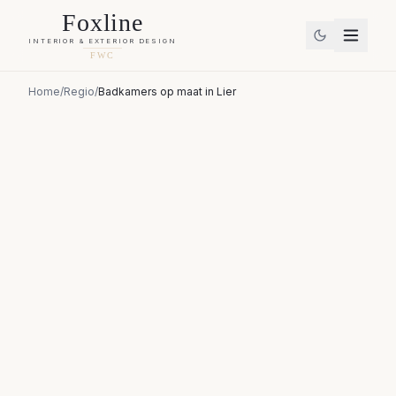
Foxline
INTERIOR & EXTERIOR DESIGN
FWC
Home
/
Regio
/
Badkamers op maat
in
Lier