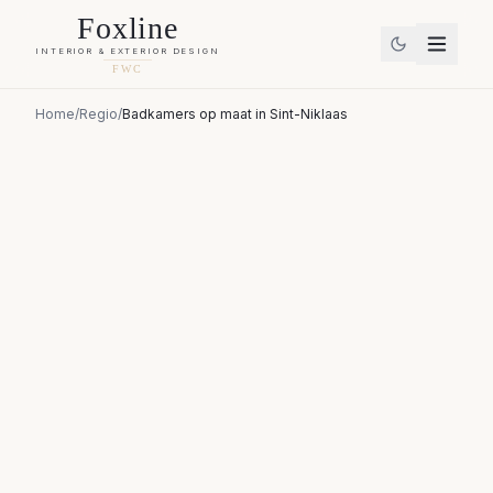
Foxline
INTERIOR & EXTERIOR DESIGN
FWC
Home
/
Regio
/
Badkamers op maat
in
Sint-Niklaas