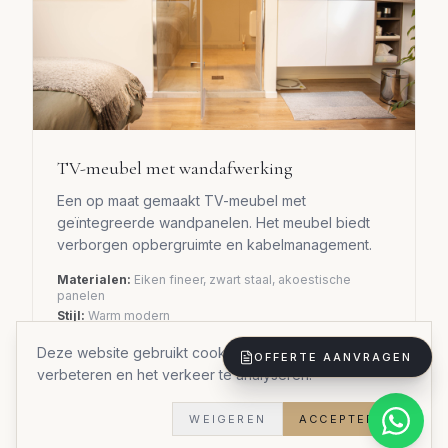
TV-meubel met wandafwerking
Een op maat gemaakt TV-meubel met
geïntegreerde wandpanelen. Het meubel biedt
verborgen opbergruimte en kabelmanagement.
Materialen:
Eiken fineer, zwart staal, akoestische
panelen
Stijl:
Warm modern
Doorlooptijd:
5 weken
Deze website gebruikt cookies om uw ervaring te
Woningtype:
Halfopen bebouwing
OFFERTE AANVRAGEN
verbeteren en het verkeer te analyseren.
WEIGEREN
ACCEPTEREN
Bekijk al onze realisaties