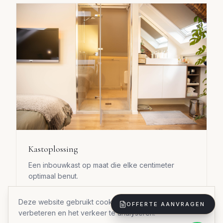
Kastoplossing
Een inbouwkast op maat die elke centimeter
optimaal benut.
Materialen:
Duurzame materialen
Deze website gebruikt cookies om uw ervaring te
Stijl:
Stijlvol praktisch
OFFERTE AANVRAGEN
verbeteren en het verkeer te analyseren.
Doorlooptijd:
5 weken