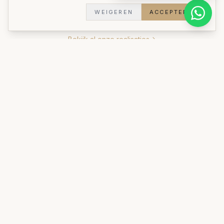
Woningtype:
Woning
WEIGEREN
ACCEPTEREN
Bekijk al onze realisaties
INVESTERING
Prijsindicatie voor
badkamers
Een badkamermeubel op maat bij Foxline start
vanaf circa €2.500. Een volledige maatwerk
badkamerinrichting (meubel, spiegelkast,
opberging) situeert zich doorgaans tussen €4.000
en €12.000, afhankelijk van afmetingen en