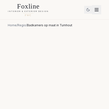
Foxline
INTERIOR & EXTERIOR DESIGN
FWC
Home
/
Regio
/
Badkamers op maat
in
Turnhout