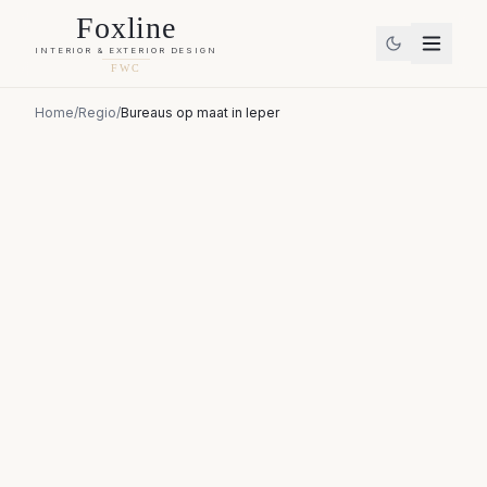
Foxline
INTERIOR & EXTERIOR DESIGN
FWC
Home
/
Regio
/
Bureaus op maat
in
Ieper