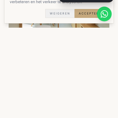
verbeteren en het verkeer te analyseren.
WEIGEREN
ACCEPTEREN
Kastoplossing
Een inbouwkast op maat die elke centimeter
optimaal benut.
Materialen:
Duurzame materialen
Stijl:
Stijlvol praktisch
Doorlooptijd:
5 weken
Woningtype:
Woning
Bekijk al onze realisaties