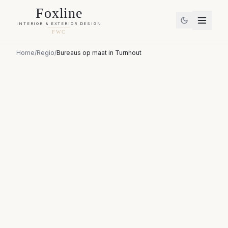
Foxline
INTERIOR & EXTERIOR DESIGN
FWC
Home
/
Regio
/
Bureaus op maat
in
Turnhout