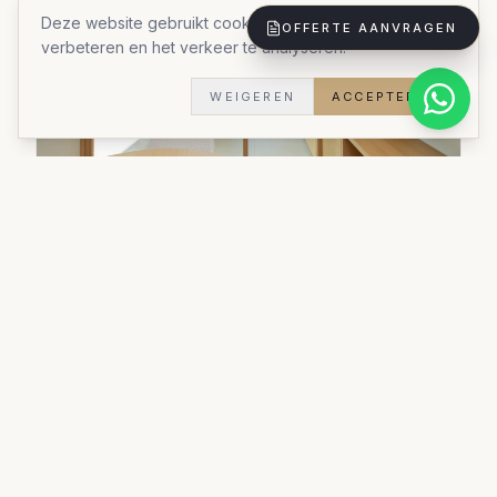
Deze website gebruikt cookies om uw ervaring te
OFFERTE AANVRAGEN
verbeteren en het verkeer te analyseren.
WEIGEREN
ACCEPTEREN
Kastoplossing
Een inbouwkast op maat die elke centimeter
optimaal benut.
Materialen:
Duurzame materialen
Stijl:
Stijlvol praktisch
Doorlooptijd:
5 weken
Woningtype:
Woning
Bekijk al onze realisaties