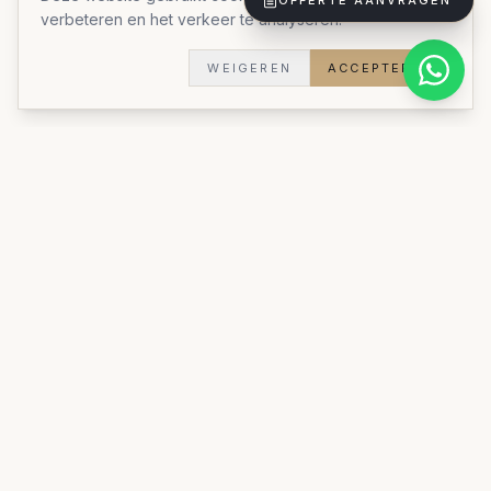
OFFERTE AANVRAGEN
verbeteren en het verkeer te analyseren.
Stijl:
Stijlvol praktisch
Doorlooptijd:
5 weken
Woningtype:
Woning
WEIGEREN
ACCEPTEREN
Bekijk al onze realisaties
INVESTERING
Prijsindicatie voor
interieurs
Een TV-meubel op maat start vanaf circa €2.500.
Wandbekleding in hout start vanaf €150 per
vierkante meter. Een volledig interieurproject