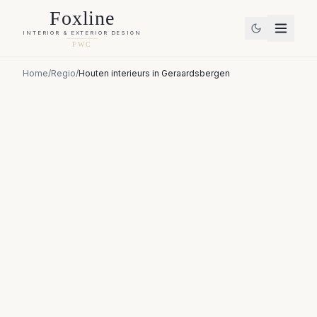
Foxline
INTERIOR & EXTERIOR DESIGN
FWC
Home
/
Regio
/
Houten interieurs
in
Geraardsbergen