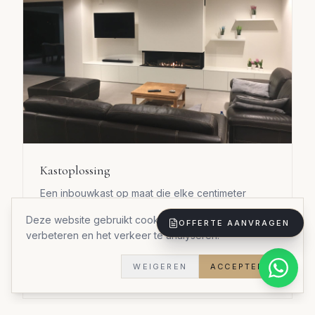
Kastoplossing
Een inbouwkast op maat die elke centimeter
optimaal benut.
Deze website gebruikt cookies om uw ervaring te
OFFERTE AANVRAGEN
Materialen:
Duurzame materialen
verbeteren en het verkeer te analyseren.
Stijl:
Stijlvol praktisch
Doorlooptijd:
5 weken
WEIGEREN
ACCEPTEREN
Woningtype:
Woning