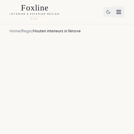
Foxline
INTERIOR & EXTERIOR DESIGN
FWC
Home
/
Regio
/
Houten interieurs
in
Ninove