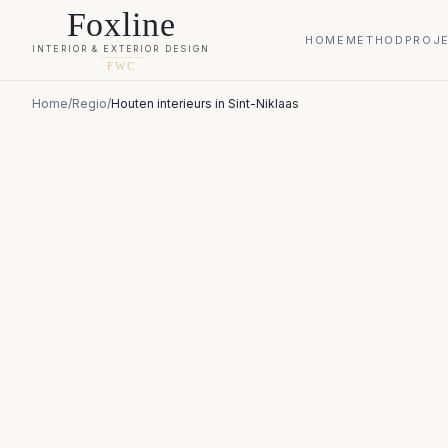
Foxline
HOME
METHOD
PROJ
INTERIOR & EXTERIOR DESIGN
FWC
Home
/
Regio
/
Houten interieurs
in
Sint-Niklaas