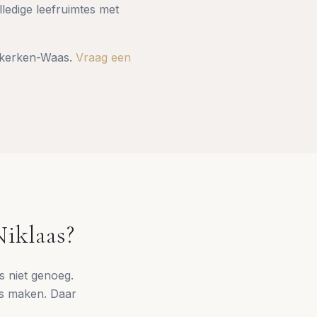
ledige leefruimtes met
uwkerken-Waas
.
Vraag een
Niklaas
?
s niet genoeg.
uis maken. Daar