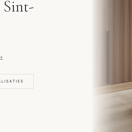
n
Sint-
d.
ALISATIES