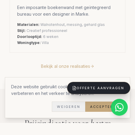
Een imposante boekenwand met geïntegreerd
bureau voor een designer in Marke.
Materialen:
Walnotenhout, messing, gehard glas
Stijl:
Creatief professioneel
Doorlooptijd:
6 weken
Woningtype:
Villa
Bekijk al onze realisaties
Deze website gebruikt cookies om uw ervaring te
OFFERTE AANVRAGEN
verbeteren en het verkeer te analyseren.
WEIGEREN
ACCEPTEREN
INVESTERING
Prijsindicatie voor
kasten