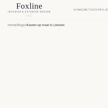
Foxline
HOME
METHOD
PROJ
INTERIOR & EXTERIOR DESIGN
FWC
Home
/
Regio
/
Kasten op maat
in
Lokeren