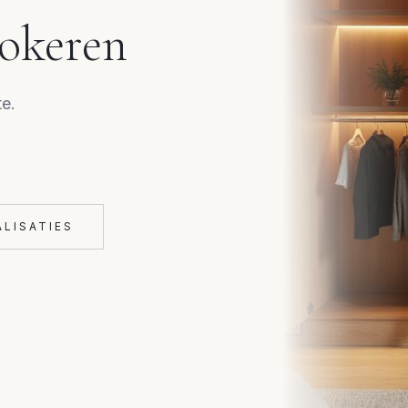
okeren
e.
ALISATIES