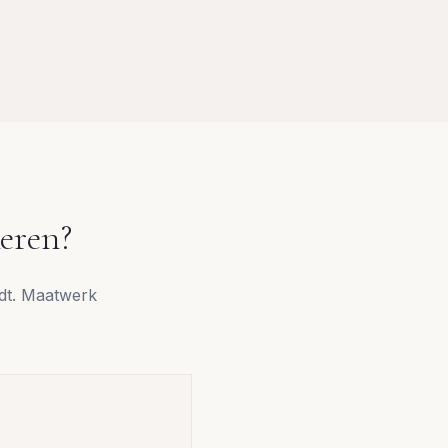
eren
?
udt. Maatwerk